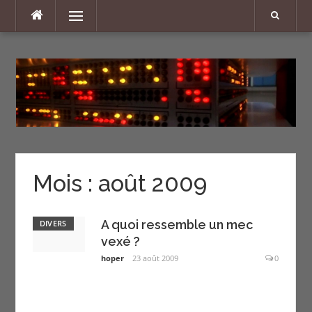
Aller
Menu
au
contenu
Mois :
août 2009
A quoi ressemble un mec
DIVERS
vexé ?
hoper
23 août 2009
0