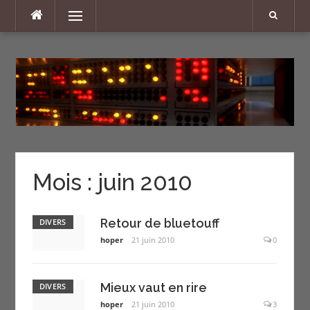
Aller
Menu
au
contenu
Mois :
juin 2010
Retour de bluetouff
DIVERS
hoper
21 juin 2010
0
Mieux vaut en rire
DIVERS
hoper
21 juin 2010
3