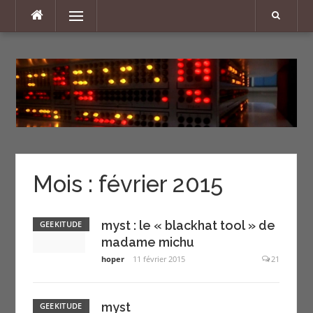
Aller
Menu
au
contenu
Mois :
février 2015
myst : le « blackhat tool » de
GEEKITUDE
madame michu
hoper
11 février 2015
21
myst
GEEKITUDE