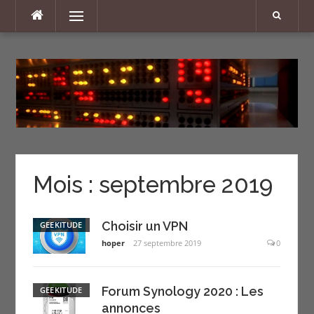
Aller
Menu
au
contenu
Mois :
septembre 2019
Choisir un VPN
GEEKITUDE
hoper
27 septembre 2019
0
Forum Synology 2020 : Les
GEEKITUDE
annonces