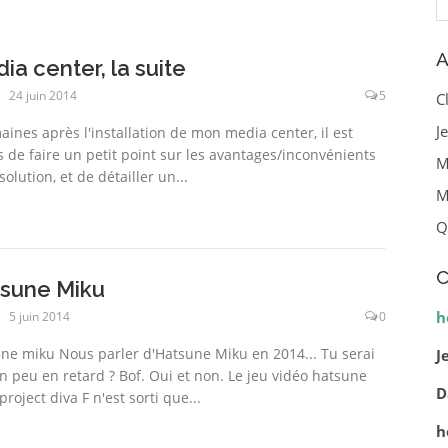
A
ia center, la suite
24 juin 2014
5
C
J
aines après l'installation de mon media center, il est
 de faire un petit point sur les avantages/inconvénients
M
solution, et de détailler un...
M
Q
C
sune Miku
h
5 juin 2014
0
ne miku Nous parler d'Hatsune Miku en 2014... Tu serai
J
n peu en retard ? Bof. Oui et non. Le jeu vidéo hatsune
D
roject diva F n'est sorti que...
h