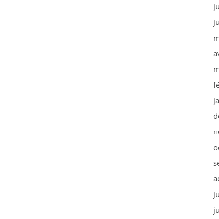
j
j
m
a
m
f
j
d
n
o
s
a
j
j