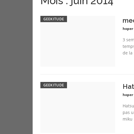
Mois :
juin 2014
GEEKITUDE
med
hoper
3 sem
temps
de la 
GEEKITUDE
Hat
hoper
Hatsu
pas u
miku p