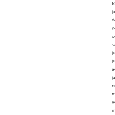
f
j
d
n
o
s
j
j
a
j
n
m
a
m