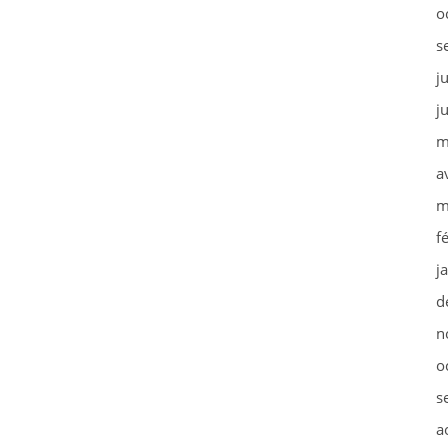
o
s
j
j
m
a
m
f
j
d
n
o
s
a