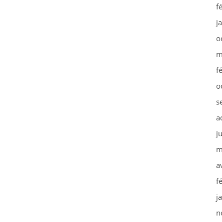
f
j
o
m
f
o
s
a
j
m
a
f
j
n