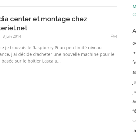
M
c
ia center et montage chez
eriel.net
A
3 juin 2014
4
o
 je trouvais le Raspberry Pi un peu limité niveau
m
ance, j'ai décidé d'acheter une nouvelle machine pour le
 basée sur le boitier Lascala...
f
a
j
j
a
f
s
j