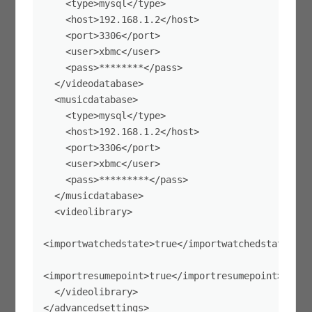
    <type>mysql</type>

    <host>192.168.1.2</host>

    <port>3306</port>

    <user>xbmc</user>

    <pass>********</pass>

  </videodatabase>

  <musicdatabase>

    <type>mysql</type>

    <host>192.168.1.2</host>

    <port>3306</port>

    <user>xbmc</user>

    <pass>*********</pass>

  </musicdatabase>

  <videolibrary>

<importwatchedstate>true</importwatchedstate>

<importresumepoint>true</importresumepoint>

  </videolibrary>

</advancedsettings>