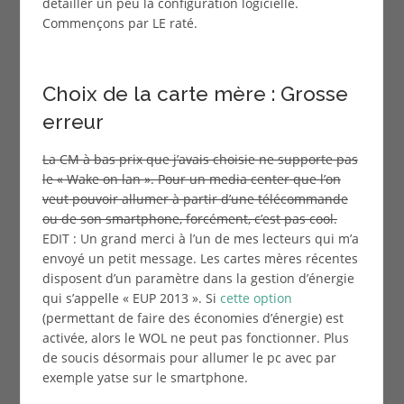
détailler un peu la configuration logicielle.
Commençons par LE raté.
Choix de la carte mère : Grosse
erreur
La CM à bas prix que j’avais choisie ne supporte pas
le « Wake on lan ». Pour un media center que l’on
veut pouvoir allumer à partir d’une télécommande
ou de son smartphone, forcément, c’est pas cool.
EDIT : Un grand merci à l’un de mes lecteurs qui m’a
envoyé un petit message. Les cartes mères récentes
disposent d’un paramètre dans la gestion d’énergie
qui s’appelle « EUP 2013 ». Si
cette option
(permettant de faire des économies d’énergie) est
activée, alors le WOL ne peut pas fonctionner. Plus
de soucis désormais pour allumer le pc avec par
exemple yatse sur le smartphone.