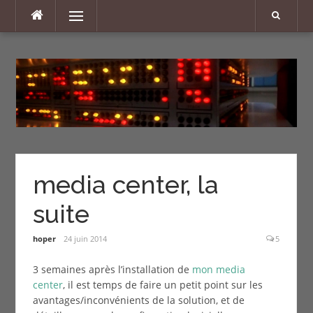
Aller
Menu
au
contenu
media center, la
suite
hoper
24 juin 2014
5
3 semaines après l’installation de
mon media
center
, il est temps de faire un petit point sur les
avantages/inconvénients de la solution, et de