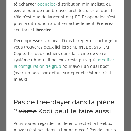
télécharger
openelec
(distribution minimaliste qui
existe pour de nombreuses architectures et dont le
rôle n’est que de lancer xbmc). EDIT : openelec n’est
plus la ditribution à utiliser actuellement. Préférez
son fork :
Libreelec
.
Décompressez l’archive. Dans le répertoire « target »
vous trouverez deux fichiers ; KERNEL et SYSTEM.
Copiez les deux fichiers dans la racine de votre
système ubuntu. Il ne vous reste plus qu’a
modifier
la configuration de grub
pour avoir un dual boot
(avec un boot par défaut sur openelec/xbmc, c’est
mieux)
Pas de freeplayer dans la pièce
?
xbmc
Kodi peut le faire aussi.
Vous voulez regarder nolife en direct et la freebox
player n’est pas dans la bonne pièce ? Pas de soucis.