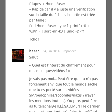
fdupes -r /home/user
– Rapide car il y a juste une vérification
sur la taille du fichier, la sortie est triée
par taille :
find /home/user -type f -printf « %p –
%s\n » | sort -nr -k3 | uniq -D -f1
Tcho !
hoper
24 juin 2014
Répondre
Salut,
« Quel est l’intérêt du chiffrement pour
des musiques/vidéos ? »
Je sais pas moi… Peut être que tu n’a pas
forcément envi que tout le monde sache
que tu es porté sur les vidéos
SM/pédophiles/zoophiles/nazis ? (rayer
les mentions inutiles). Ou pire, peut être
as tu téléchargé ILLÉGALEMENT le dernier
disney et que, tant qu’a faire, tu préférai