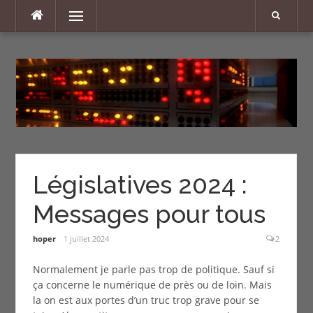
Aller
Menu
au
contenu
Législatives 2024 :
Messages pour tous
hoper
1 juillet 2024
2
Normalement je parle pas trop de politique. Sauf si
ça concerne le numérique de près ou de loin. Mais
la on est aux portes d’un truc trop grave pour se