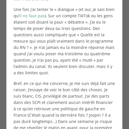
Une fois j’ai tenter le « dialogue » (et oui, je sais bien
qu’
il ne faut pas
). Sur un compte TikTok ou les gens
étaient soit disant la pour « débattre ». J’ai eu le
temps de poser deux ou trois questions. Des
questions aussi compliqués que « Quelle est la
mesure qui vous plaît vraiment dans le programme
du RN ? ». Je n’ai jamais eu la moindre réponse mais
quand j’ai voulu poser ma troisième ou quatrième
question, je n’ai pas pu, ayant été « muté » par
l’admin du canal. Ils veulent bien discuter, mais il y
a des limites quoi.
Bref, en ce qui me concerne, je me suis déjà fait une
raison. J’essaye de voir le bon côté des choses. Je
suis blanc, CIS, privilégié de partout. J’ai des parts
dans des SCPI et clairement aucun intérêt financier
à ce qu’on retrouve une politique de gauche en
France (C’était quand la dernière fois ? Jospin ? Il a
pas duré longtemps…) Dans une semaine je risque
de me réveiller le matin en ayant, pour la première