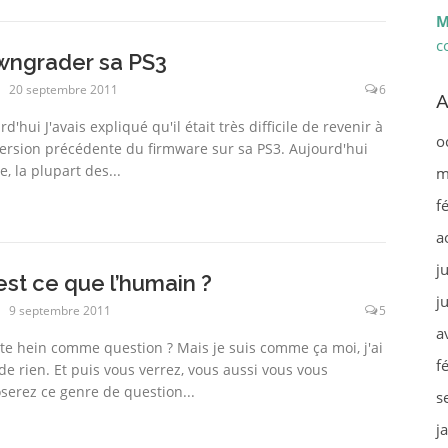
M
c
ngrader sa PS3
20 septembre 2011
6
A
d'hui J'avais expliqué qu'il était très difficile de revenir à
o
ersion précédente du firmware sur sa PS3. Aujourd'hui
, la plupart des...
m
f
a
j
est ce que l’humain ?
j
9 septembre 2011
5
a
te hein comme question ? Mais je suis comme ça moi, j'ai
f
de rien. Et puis vous verrez, vous aussi vous vous
oserez ce genre de question...
s
j