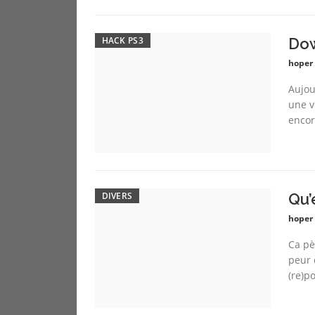
HACK PS3
Dow
hoper
Aujour
une v
encore
DIVERS
Qu’
hoper
Ca pè
peur 
(re)p