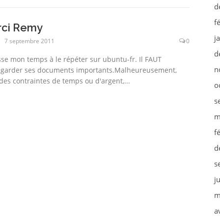
d
f
ci Remy
j
7 septembre 2011
0
d
sse mon temps à le répéter sur ubuntu-fr. Il FAUT
n
garder ses documents importants.Malheureusement,
des contraintes de temps ou d'argent,...
o
s
m
f
d
s
j
m
a