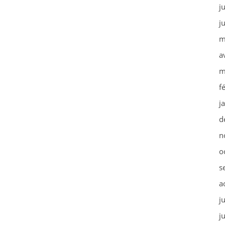
j
j
m
a
m
f
j
d
n
o
s
a
j
j