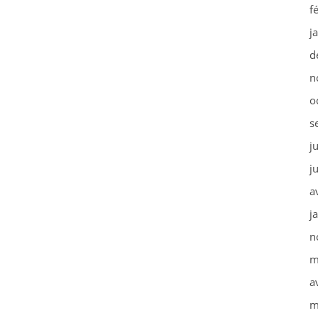
f
j
d
n
o
s
j
j
a
j
n
m
a
m