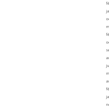
f
j
o
m
f
o
s
a
j
m
a
f
j
n