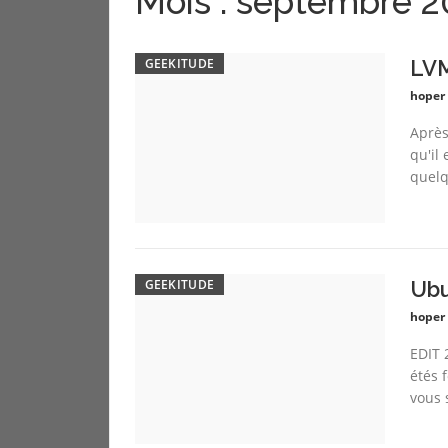
Mois :
septembre 2
GEEKITUDE
LVM
hoper
Après
qu'il
quelq
GEEKITUDE
Ubu
hoper
EDIT 
étés f
vous s