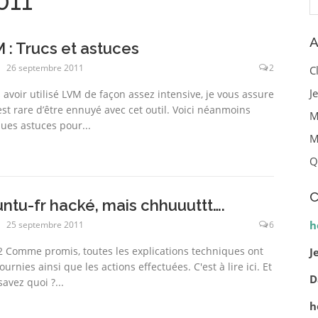
011
A
 : Trucs et astuces
26 septembre 2011
2
C
J
 avoir utilisé LVM de façon assez intensive, je vous assure
 est rare d’être ennuyé avec cet outil. Voici néanmoins
M
ues astuces pour...
M
Q
C
ntu-fr hacké, mais chhuuuttt….
h
25 septembre 2011
6
2 Comme promis, toutes les explications techniques ont
J
ournies ainsi que les actions effectuées. C'est à lire ici. Et
D
avez quoi ?...
h