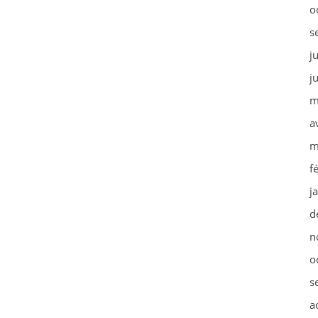
o
s
j
j
m
a
m
f
j
d
n
o
s
a