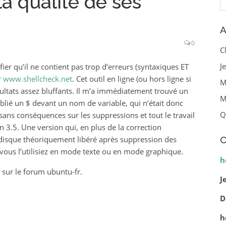
la qualité de ses
A
0
C
J
ifier qu’il ne contient pas trop d’erreurs (syntaxiques ET
r
www.shellcheck.net
. Cet outil en ligne (ou hors ligne si
M
ultats assez bluffants. Il m’a immédiatement trouvé un
M
ublié un $ devant un nom de variable, qui n’était donc
Q
ns conséquences sur les suppressions et tout le travail
n 3.5. Une version qui, en plus de la correction
ce disque théoriquement libéré après suppression des
C
vous l’utilisiez en mode texte ou en mode graphique.
h
sur le forum ubuntu-fr.
J
D
h