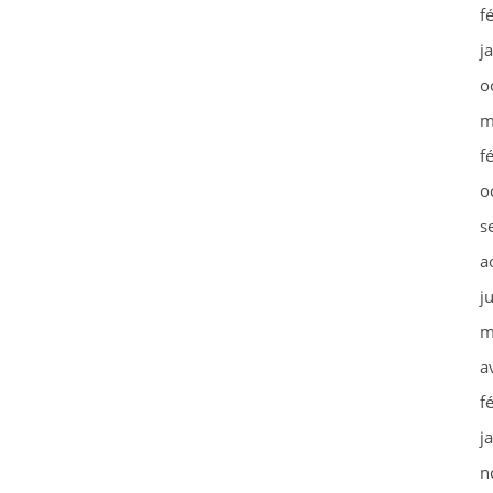
f
j
o
m
f
o
s
a
j
m
a
f
j
n