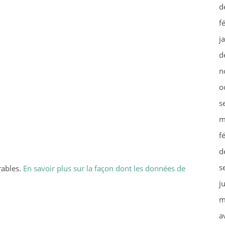
d
f
j
d
n
o
s
m
f
d
s
rables.
En savoir plus sur la façon dont les données de
j
m
a