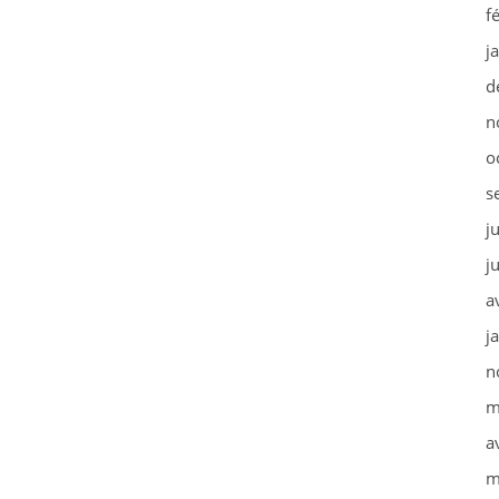
f
j
d
n
o
s
j
j
a
j
n
m
a
m