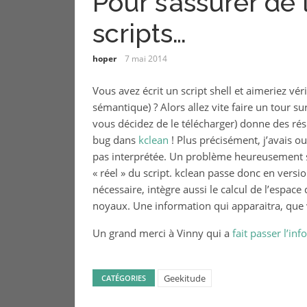
Pour s’assurer de 
scripts…
hoper
7 mai 2014
Vous avez écrit un script shell et aimeriez vér
sémantique) ? Alors allez vite faire un tour su
vous décidez de le télécharger) donne des rés
bug dans
kclean
! Plus précisément, j’avais o
pas interprétée. Un problème heureusement sa
« réel » du script. kclean passe donc en versio
nécessaire, intègre aussi le calcul de l’espa
noyaux. Une information qui apparaitra, que 
Un grand merci à Vinny qui a
fait passer l’info
Geekitude
CATÉGORIES