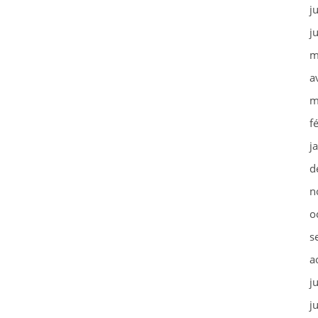
j
j
m
a
m
f
j
d
n
o
s
a
j
j