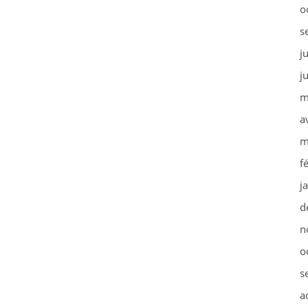
o
s
j
j
m
a
m
f
j
d
n
o
s
a