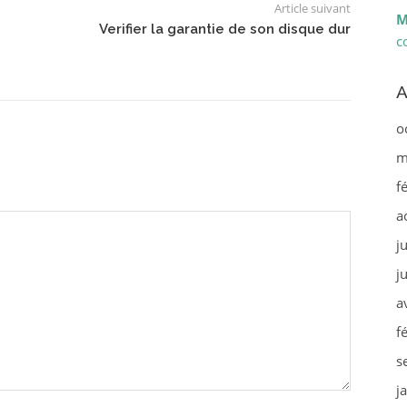
Article suivant
M
Verifier la garantie de son disque dur
c
A
o
m
f
a
j
j
a
f
s
j