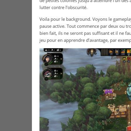
de petites colonies jusqu’à atteindre l’un des 
lutter contre l’obscurité.
Voila pour le background. Voyons le gameplay
pause active. Tout commence par deux ou troi
bien fait, ils ne seront pas suffisant et il ne 
jeu pour en apprendre d’avantage, par exemple