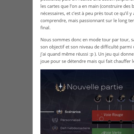
les cartes que l’on a en main (construire des 
nécessaires, et c’est à peu près tout ce qu’il y
comprendre, mais passionnant sur le long ter
final.
Nous sommes donc en mode tour par tour, sans 
son objectif et son niveau de difficulté parmi 
j’ai quand même réussi :p ). Un jeu qui donne
joue pour se détendre mais qui fait chauffe