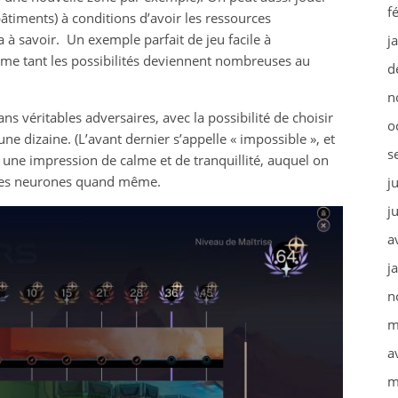
f
bâtiments) à conditions d’avoir les ressources
 a à savoir. Un exemple parfait de jeu facile à
j
me tant les possibilités deviennent nombreuses au
d
n
véritables adversaires, avec la possibilité de choisir
o
une dizaine. (L’avant dernier s’appelle « impossible », et
s
 une impression de calme et de tranquillité, auquel on
r les neurones quand même.
j
j
a
j
n
m
a
m