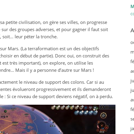
M
c
 petite civilisation, on gère ses villes, on progresse
ur des groupes adverses, et pour gagner il faut soit
A
, soit… leur péter la tronche.
o
sur Mars. (La terraformation est un des objectifs
m
choisir en début de partie). Donc oui, on construit des
f
est très important), on explore, on utilise les
ndre… Mais il y a personne d’autre sur Mars !
a
j
actement le niveau de support des colons. Car si au
attentes évolueront progressivement et ils demanderont
j
le : Si ce niveau de support deviens négatif, on à perdu.
a
f
s
j