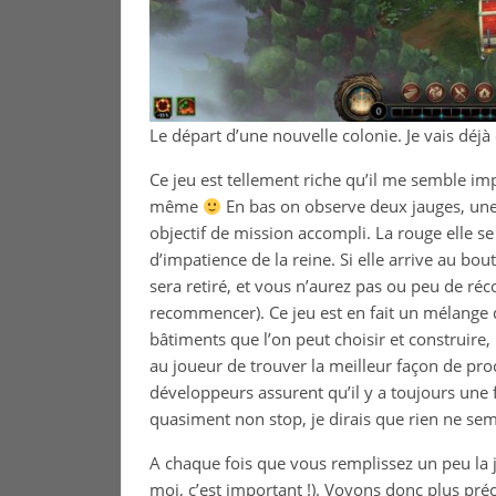
Le départ d’une nouvelle colonie. Je vais déjà 
Ce jeu est tellement riche qu’il me semble im
même
En bas on observe deux jauges, une
objectif de mission accompli. La rouge elle s
d’impatience de la reine. Si elle arrive au bo
sera retiré, et vous n’aurez pas ou peu de r
recommencer). Ce jeu est en fait un mélange de 
bâtiments que l’on peut choisir et construire, 
au joueur de trouver la meilleur façon de proc
développeurs assurent qu’il y a toujours une f
quasiment non stop, je dirais que rien ne sem
A chaque fois que vous remplissez un peu la ja
moi, c’est important !). Voyons donc plus pr