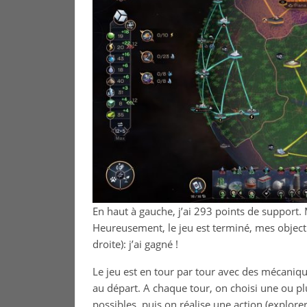
En haut à gauche, j’ai 293 points de support. 
Heureusement, le jeu est terminé, mes objectif
droite): j’ai gagné !
Le jeu est en tour par tour avec des mécaniques
au départ. A chaque tour, on choisi une ou pl
possibles, puis on réalise une action (explor