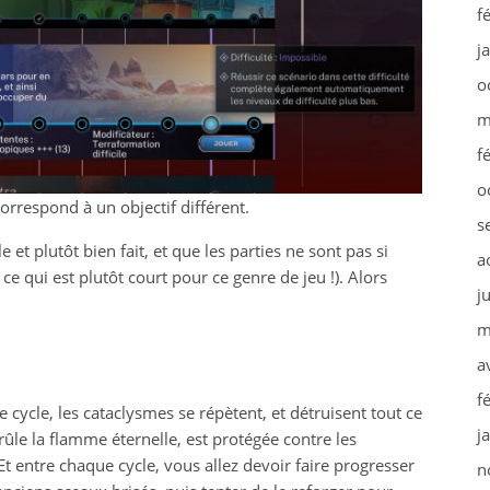
f
j
o
m
f
o
orrespond à un objectif différent.
s
e et plutôt bien fait, et que les parties ne sont pas si
a
 ce qui est plutôt court pour ce genre de jeu !). Alors
j
m
a
f
cycle, les cataclysmes se répètent, et détruisent tout ce
j
 brûle la flamme éternelle, est protégée contre les
Et entre chaque cycle, vous allez devoir faire progresser
n