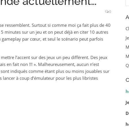
nde actuellement…
0
A
 se ressemblent. Surtout si comme moi ça fait plus de 40
C
r 5 minutes sur un jeu et on peut déjà en citer 10 autres
J
 gameplay par cœur, et seul le scénario peut parfois
M
M
 mettre l’accent sur des jeux un peu différent. Des jeux
s en fait non !!! ». Malheureusement, aucun n’est
Q
 sont indiqués comme étant plus ou moins jouables sur
s lancer à coup d’émulateur pour les plus libristes
C
h
J
D
h