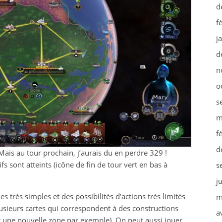
d
f
j
d
n
o
s
m
f
d
Mais au tour prochain, j’aurais du en perdre 329 !
s sont atteints (icône de fin de tour vert en bas à
s
j
 très simples et des possibilités d’actions très limités
m
usieurs cartes qui correspondent à des constructions
a
er une nouvelle zone par exemple). On peut aussi jouer