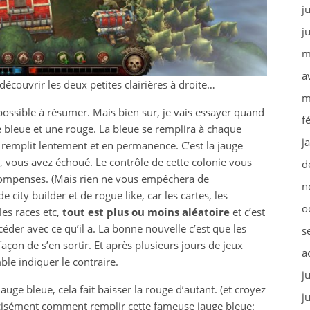
j
j
m
a
découvrir les deux petites clairières à droite…
m
possible à résumer. Mais bien sur, je vais essayer quand
f
 bleue et une rouge. La bleue se remplira à chaque
j
e remplit lentement et en permanence. C’est la jauge
ut, vous avez échoué. Le contrôle de cette colonie vous
d
écompenses. (Mais rien ne vous empêchera de
n
city builder et de rogue like, car les cartes, les
o
les races etc,
tout est plus ou moins aléatoire
et c’est
éder avec ce qu’il a. La bonne nouvelle c’est que les
s
açon de s’en sortir. Et après plusieurs jours de jeux
a
ble indiquer le contraire.
j
uge bleue, cela fait baisser la rouge d’autant. (et croyez
j
écisément comment remplir cette fameuse jauge bleue: