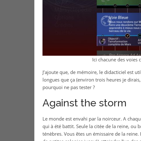
Ici chacune des voies c
J’ajoute que, de mémoire, le didacticiel est util
longues que ça (environ trois heures je dirais,
pourquoi ne pas tester ?
Against the storm
Le monde est envahi par la noirceur. A chaque 
qui à été battit. Seule la citée de la reine, ou
ténèbres. Vous êtes un émissaire de la reine. 