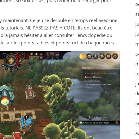
anciens sceaux brisés, puis tenter de le reforger pour
o
s
 maintenant. Ce jeu se déroule en temps réel avec une
j
s tutoriels. NE PASSEZ PAS A COTE. Ils ont beau être
j
faudra jamais hésiter à aller consulter l’encyclopédie du
 sur les points faibles et points fort de chaque races.
m
a
m
f
j
d
n
o
s
a