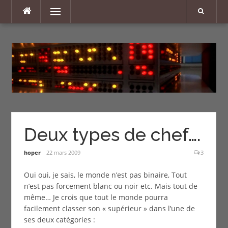
Aller
Menu
au
contenu
Deux types de chef….
hoper
22 mars 2009
3
Oui oui, je sais, le monde n’est pas binaire, Tout
n’est pas forcement blanc ou noir etc. Mais tout de
même… Je crois que tout le monde pourra
facilement classer son « supérieur » dans l’une de
ses deux catégories :