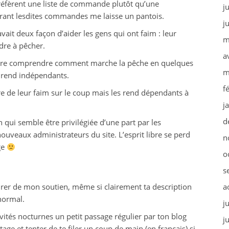
éfèrent une liste de commande plutôt qu’une
j
tégrant lesdites commandes me laisse un pantois.
j
vait deux façon d’aider les gens qui ont faim : leur
m
dre à pêcher.
a
faire comprendre comment marche la pêche en quelques
m
es rend indépendants.
f
re de leur faim sur le coup mais les rend dépendants à
j
d
 qui semble être privilégiée d’une part par les
 nouveaux administrateurs du site. L’esprit libre se perd
n
ge
o
s
surer de mon soutien, même si clairement ta description
a
 normal.
j
ivités nocturnes un petit passage régulier par ton blog
j
e et tenter de te filer un coup de main (en français) si