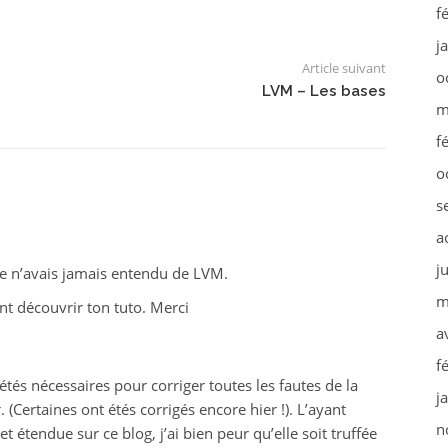
f
j
Article suivant
o
LVM – Les bases
m
f
o
s
a
j
 je n’avais jamais entendu de LVM.
m
ant découvrir ton tuto. Merci
a
f
étés nécessaires pour corriger toutes les fautes de la
j
. (Certaines ont étés corrigés encore hier !). L’ayant
n
t étendue sur ce blog, j’ai bien peur qu’elle soit truffée