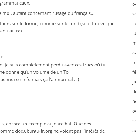
 grammaticaux.
o
e moi, autant concernant l’usage du français…
s
etours sur le forme, comme sur le fond (si tu trouve que
j
s ou autre).
j
m
a
re
m
oi je suis completement perdu avec ces trucs où tu
l ne donne qu’un volume de un To
f
 que moi en info mais ça l’air normal …)
j
d
n
o
s
 lis, encore un exemple aujourd’hui. Que des
a
 comme doc.ubuntu-fr.org ne voient pas l’intérêt de