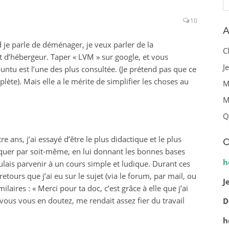
10
A
d je parle de déménager, je veux parler de la
C
d’hébergeur. Taper « LVM » sur google, et vous
J
ntu est l’une des plus consultée. (Je prétend pas que ce
plète). Mais elle a le mérite de simplifier les choses au
M
M
Q
re ans, j’ai essayé d’être le plus didactique et le plus
C
atiquer par soit-même, en lui donnant les bonnes bases
h
ulais parvenir à un cours simple et ludique. Durant ces
ours que j’ai eu sur le sujet (via le forum, par mail, ou
J
milaires : « Merci pour ta doc, c’est grâce à elle que j’ai
ous vous en doutez, me rendait assez fier du travail
D
h