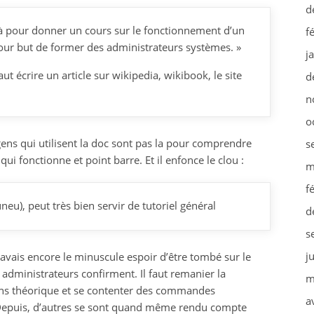
d
à pour donner un cours sur le fonctionnement d’un
f
ur but de former des administrateurs systèmes. »
j
aut écrire un article sur wikipedia, wikibook, le site
d
n
o
 gens qui utilisent la doc sont pas la pour comprendre
s
qui fonctionne et point barre. Et il enfonce le clou :
m
f
eu), peut très bien servir de tutoriel général
d
s
j
J’avais encore le minuscule espoir d’être tombé sur le
administrateurs confirment. Il faut remanier la
m
ns théorique et se contenter des commandes
a
 : Depuis, d’autres se sont quand même rendu compte