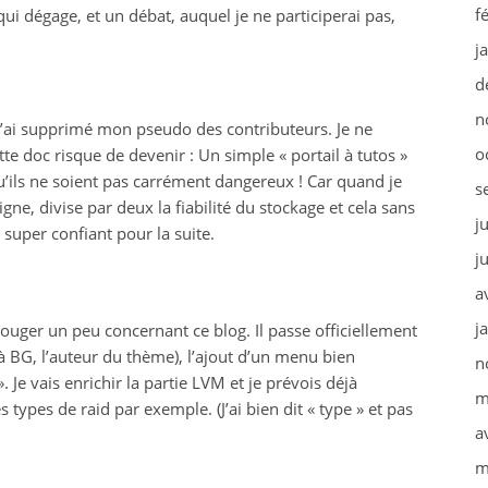
f
qui dégage, et un débat, auquel je ne participerai pas,
j
d
n
, j’ai supprimé mon pseudo des contributeurs. Je ne
o
te doc risque de devenir : Un simple « portail à tutos »
’ils ne soient pas carrément dangereux ! Car quand je
s
gne, divise par deux la fiabilité du stockage et cela sans
j
super confiant pour la suite.
j
a
j
ouger un peu concernant ce blog. Il passe officiellement
 BG, l’auteur du thème), l’ajout d’un menu bien
n
. Je vais enrichir la partie LVM et je prévois déjà
m
 types de raid par exemple. (J’ai bien dit « type » et pas
a
m