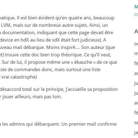
M
c
atique. Il est bien évident qu’en quatre ans, beaucoup
 LVM, mais sur de nombreux autre sujets. Ainsi, un
A
 la documentation, indiquant que cette page devait être
device en hdX au lieu de sdX était fort judicieux). A
o
ouveau mail débarque. Moins inspiré…. Son auteur (que
m
et) trouve cette doc bien trop théorique. Ce qu’il veut,
a. Sur de lui, il propose même une « ébauche » de ce que
f
 liste de commandes donc, mais surtout une liste
a
 vrai catastrophe)
j
désaccord total sur le principe, j’accueille sa proposition
j
 jouer ailleurs, mais pas loin.
a
f
s
ila les admins qui débarquent. Un premier mail confirme
j