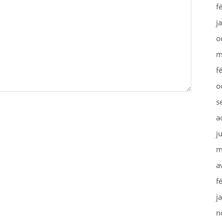
f
j
o
m
f
o
s
a
j
m
a
f
j
n