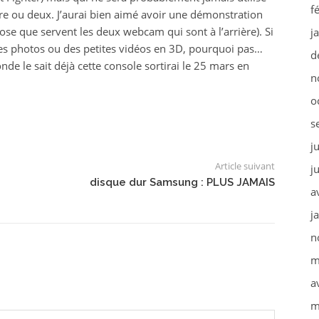
f
e ou deux. J’aurai bien aimé avoir une démonstration
ose que servent les deux webcam qui sont à l’arrière). Si
j
es photos ou des petites vidéos en 3D, pourquoi pas…
d
e le sait déjà cette console sortirai le 25 mars en
n
o
s
j
Article suivant
j
disque dur Samsung : PLUS JAMAIS
a
j
n
m
a
m