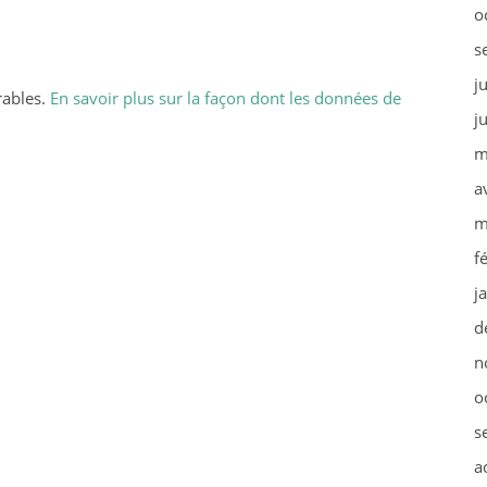
o
s
j
rables.
En savoir plus sur la façon dont les données de
j
m
a
m
f
j
d
n
o
s
a