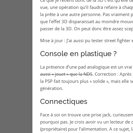
Ce que je retiens donc de la 3D c’est qu’elle de
vue, une opération qu’il faudra refaire à cha
la prête à une autre personne. Pas vraiment p
que l’effet 3D disparaissait au moindre mouvem
passer de la 3D. On peut donc être assez scepti
Mise à jour : J’ai aussi pu tester street fighter
Console en plastique ?
La présence d’une pad analogique est un vrai
aussi « jouet » que la NDS
. Correction : Après 
la PSP fait toujours plus « solide », mais elle
génération.
Connectiques
Face à soi on trouve une prise jack, curieusem
pourquoi pas. Je crois avoir vu un lecteur de c
(propriétaire) pour l’alimentation. A ce sujet