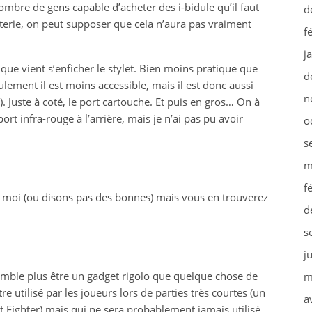
ombre de gens capable d’acheter des i-bidule qu’il faut
d
erie, on peut supposer que cela n’aura pas vraiment
f
j
e que vient s’enficher le stylet. Bien moins pratique que
d
eulement il est moins accessible, mais il est donc aussi
n
. Juste à coté, le port cartouche. Et puis en gros… On à
 port infra-rouge à l’arrière, mais je n’ai pas pu avoir
o
s
m
f
r moi (ou disons pas des bonnes) mais vous en trouverez
d
s
j
mble plus être un gadget rigolo que quelque chose de
m
re utilisé par les joueurs lors de parties très courtes (un
a
 Fighter) mais qui ne sera probablement jamais utilisé