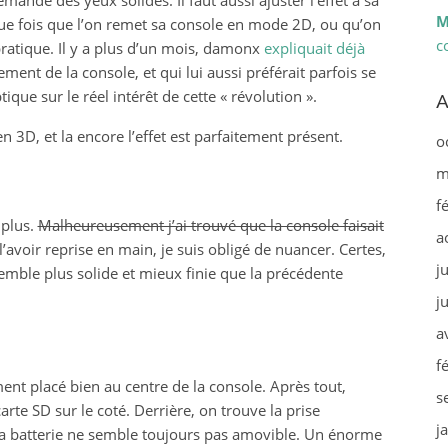
mande des yeux solides. Il faut aussi ajuster l’effet à sa
M
que fois que l’on remet sa console en mode 2D, ou qu’on
c
ratique. Il y a plus d’un mois, damonx
expliquait déjà
ent de la console, et qui lui aussi préférait parfois se
que sur le réel intérêt de cette « révolution ».
A
 en 3D, et la encore l’effet est parfaitement présent.
o
m
f
 plus.
Malheureusement j’ai trouvé que la console faisait
a
l’avoir reprise en main, je suis obligé de nuancer. Certes,
j
 semble plus solide et mieux finie que la précédente
j
a
f
ent placé bien au centre de la console. Après tout,
s
arte SD sur le coté. Derrière, on trouve la prise
j
, la batterie ne semble toujours pas amovible. Un énorme