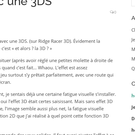
c une 3DS
0
A
C
J
avec une 3DS. (sur Ridge Racer 3D). Évidement la
est « et alors ? la 3D ? »
M
M
tuer (après avoir réglé une petites molette à droite de
is quand c’est fait… Whaou. L’effet est assez
Q
eu surtout s’y prêtait parfaitement, avec une route qui
écran.
C
je sentais déjà une certaine fatigue visuelle s’installer.
h
oui l’effet 3D était certes saisissant. Mais sans effet 3D
J
e, l’image semble aussi plus net, la fatigue visuelle
tion 2D que j’ai réalisé à quel point cette fonction 3D
D
h