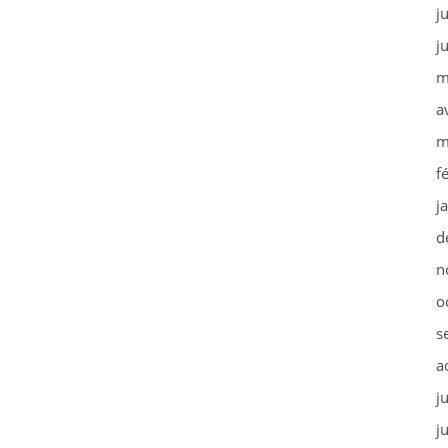
j
j
m
a
m
f
j
d
n
o
s
a
j
j