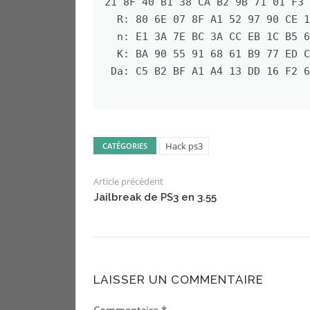
21 8F 40 B1 38 CA B2 9B 71 01 F3 
  R: 80 6E 07 8F A1 52 97 90 CE 1A AE 02 BA DD 6F AA A6 AF 74 17

  n: E1 3A 7E BC 3A CC EB 1C B5 6C C8 60 FC AB DB 6A 04 8C 55 E1

  K: BA 90 55 91 68 61 B9 77 ED CB ED 92 00 50 92 F6 6C 7A 3D 8D

 Da: C5 B2 BF A1 A4 13 DD 16 F2 6D 31 C0 F2 ED 47 20 DC FB 06 70

Hack ps3
CATÉGORIES
Article précédent
Jailbreak de PS3 en 3.55
LAISSER UN COMMENTAIRE