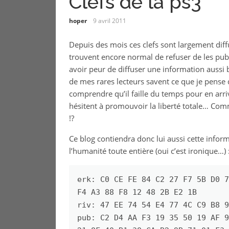
Clefs de la ps3
hoper
9 avril 2011
Depuis des mois ces clefs sont largement diffu
trouvent encore normal de refuser de les pu
avoir peur de diffuser une information aussi b
de mes rares lecteurs savent ce que je pense 
comprendre qu’il faille du temps pour en arr
hésitent à promouvoir la liberté totale… Comm
!?
Ce blog contiendra donc lui aussi cette infor
l’humanité toute entière (oui c’est ironique…) 
erk: C0 CE FE 84 C2 27 F7 5B D0 7
F4 A3 88 F8 12 48 2B E2 1B

riv: 47 EE 74 54 E4 77 4C C9 B8 9
pub: C2 D4 AA F3 19 35 50 19 AF 9