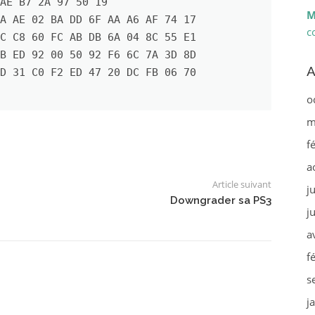
AE B7 2A 97 50 19

M
c
A
o
m
f
a
Article suivant
j
Downgrader sa PS3
j
a
f
s
j