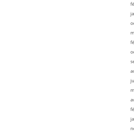
f
j
o
m
f
o
s
a
j
m
a
f
j
n