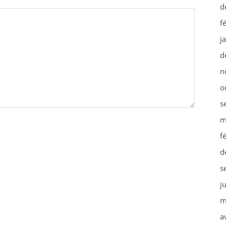
d
f
j
d
n
o
s
m
f
d
s
j
m
a