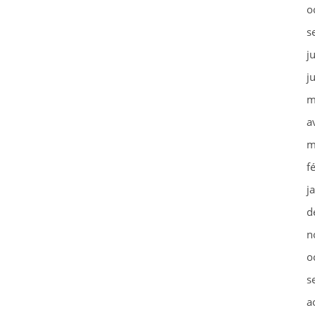
o
s
j
j
m
a
m
f
j
d
n
o
s
a