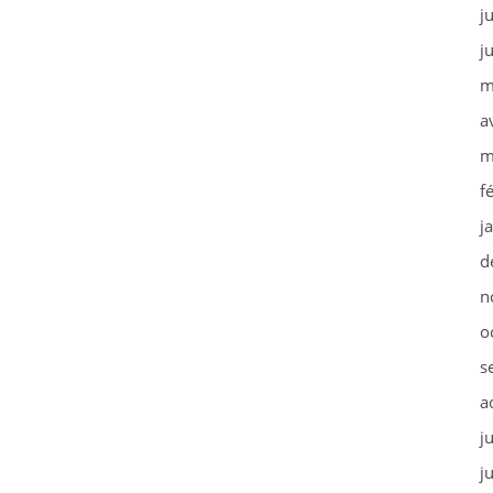
j
j
m
a
m
f
j
d
n
o
s
a
j
j