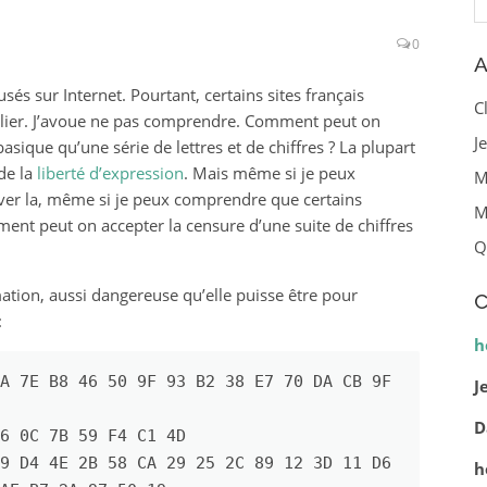
0
A
sés sur Internet. Pourtant, certains sites français
C
blier. J’avoue ne pas comprendre. Comment peut on
J
asique qu’une série de lettres et de chiffres ? La plupart
de la
liberté d’expression
. Mais même si je peux
M
iver la, même si je peux comprendre que certains
M
ent peut on accepter la censure d’une suite de chiffres
Q
mation, aussi dangereuse qu’elle puisse être pour
C
:
h
A 7E B8 46 50 9F 93 B2 38 E7 70 DA CB 9F 
J
D
6 0C 7B 59 F4 C1 4D

9 D4 4E 2B 58 CA 29 25 2C 89 12 3D 11 D6 
h