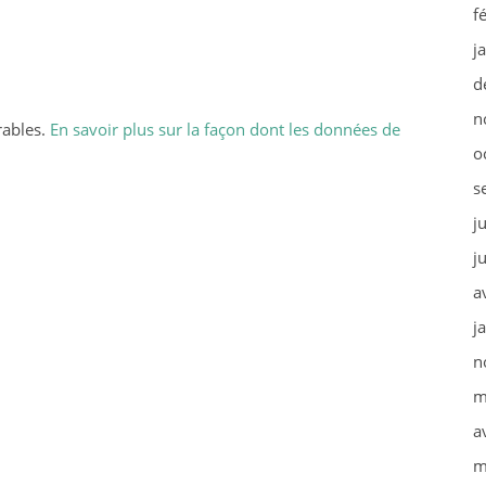
f
j
d
n
rables.
En savoir plus sur la façon dont les données de
o
s
j
j
a
j
n
m
a
m