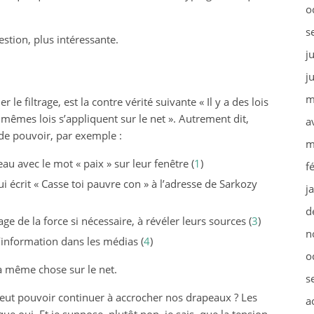
o
s
stion, plus intéressante.
j
j
m
le filtrage, est la contre vérité suivante « Il y a des lois
es mêmes lois s’appliquent sur le net ». Autrement dit,
a
e de pouvoir, par exemple :
m
u avec le mot « paix » sur leur fenêtre (
1
)
f
i écrit « Casse toi pauvre con » à l’adresse de Sarkozy
j
d
age de la force si nécessaire, à révéler leurs sources (
3
)
n
’information dans les médias (
4
)
o
la même chose sur le net.
s
 veut pouvoir continuer à accrocher nos drapeaux ? Les
a