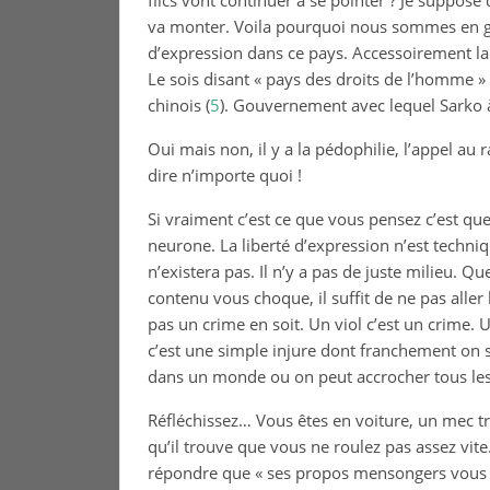
flics vont continuer à se pointer ? Je suppose 
va monter. Voila pourquoi nous sommes en g
d’expression dans ce pays. Accessoirement la
Le sois disant « pays des droits de l’homme
chinois (
5
). Gouvernement avec lequel Sarko à
Oui mais non, il y a la pédophilie, l’appel au
dire n’importe quoi !
Si vraiment c’est ce que vous pensez c’est qu
neurone. La liberté d’expression n’est techniq
n’existera pas. Il n’y a pas de juste milieu. Q
contenu vous choque, il suffit de ne pas aller l
pas un crime en soit. Un viol c’est un crime. U
c’est une simple injure dont franchement on 
dans un monde ou on peut accrocher tous les
Réfléchissez… Vous êtes en voiture, un mec tr
qu’il trouve que vous ne roulez pas assez vite
répondre que « ses propos mensongers vous ind