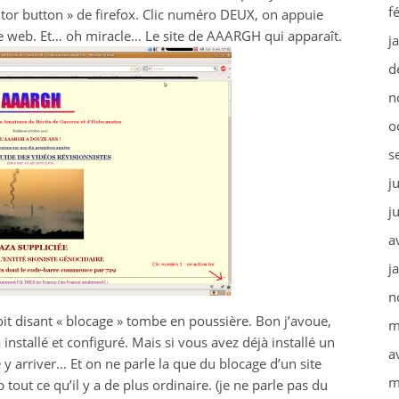
f
« tor button » de firefox. Clic numéro DEUX, on appuie
e web. Et… oh miracle… Le site de AAARGH qui apparaît.
j
d
n
o
s
j
j
a
j
n
it disant « blocage » tombe en poussière. Bon j’avoue,
m
installé et configuré. Mais si vous avez déjà installé un
a
e y arriver… Et on ne parle la que du blocage d’un site
m
out ce qu’il y a de plus ordinaire. (je ne parle pas du