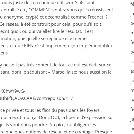
ais juste de la technique utilisée). Si ils sont
f
 centralisé etc, COMMENT voulez vous qu’ils réussissent
j
eau anonyme, crypté et décentralisé comme Freenet !?
o
réseau à été construit pour cela, pour qu’il soit
it quoi, ou qui va allez lire le résultat. Il est
m
mation, puisqu’elle se réplique elle même
f
ées, et que RIEN n’est implémenté (ou implémentable)
o
tenu.
s
 soit pas très content de tout ce qui est écrit sur ce
a
ssant, dont le séduisant « Marseillaise: nous aussi on la
j
m
2K0hwY9wG-
tBhEfE,AQACAAE/contrepoison/11/
a
f
ice privée et tous les flics du pays dans les foyers
qui à écrit tout ça. Donc OUI, la liberté d’expression sur
j
 qu’ils vont nous pondre. Au pire, ça obligera les
n
re quelques notions de réseau et de cryptage. Presque