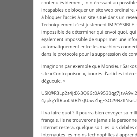
contenu évidement, inintéressant au possible, m
incapables de bloquer un site web ordinaire,
à bloquer l’accès à un site situé dans un rés
Techniquement c’est justement IMPOSSIBLE. Ce 
impossible de déterminer qui envoi quoi, qui écr
également impossible de supprimer une infor
automatiquement entre les machines connect
dans le protocole pour la suppression de con
Imaginons par exemple que Monsieur Sarkosy ne
site « Contrepoison », bourés d’articles intére
dégueule. » :
USK@R3Lp2s4jdX-3Q96c0A9530qg7JsvA9vi
4,ipkgYftRpo0StBlYkJUawZhg~SO29NZIINseU
Il va faire quoi ? Il pourra bien envoyer sa mil
français, ils ne trouverons jamais la personne 
Internet restera, quelque soit les lois débiles
internautes les moins technophiles à apprend