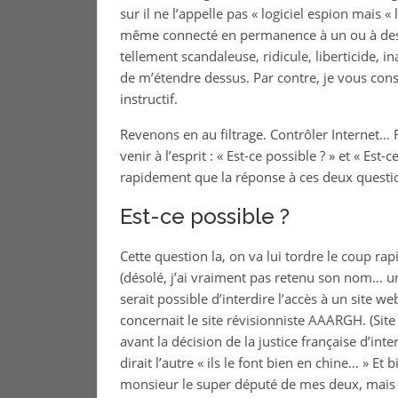
sur il ne l’appelle pas « logiciel espion mais « l
même connecté en permanence à un ou à des s
tellement scandaleuse, ridicule, liberticide, i
de m’étendre dessus. Par contre, je vous conse
instructif.
Revenons en au filtrage. Contrôler Internet
venir à l’esprit : « Est-ce possible ? » et « Est
rapidement que la réponse à ces deux questi
Est-ce possible ?
Cette question la, on va lui tordre le coup ra
(désolé, j’ai vraiment pas retenu son nom… un
serait possible d’interdire l’accès à un site w
concernait le site révisionniste AAARGH. (Sit
avant la décision de la justice française d’
dirait l’autre « ils le font bien en chine… » 
monsieur le super député de mes deux, mais il 