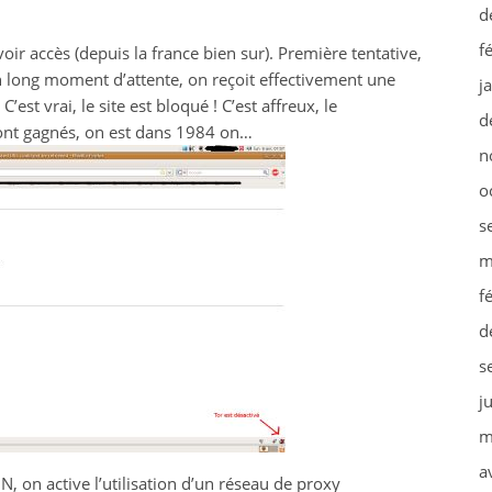
d
f
r accès (depuis la france bien sur). Première tentative,
un long moment d’attente, on reçoit effectivement une
j
est vrai, le site est bloqué ! C’est affreux, le
d
 ont gagnés, on est dans 1984 on…
n
o
s
m
f
d
s
j
m
a
 on active l’utilisation d’un réseau de proxy