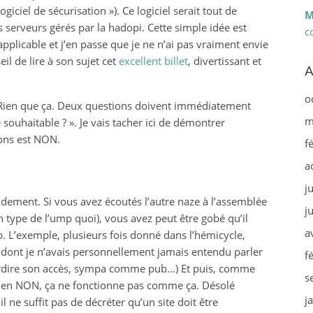
ogiciel de sécurisation »). Ce logiciel serait tout de
M
erveurs gérés par la hadopi. Cette simple idée est
c
napplicable et j’en passe que je ne n’ai pas vraiment envie
il de lire à son sujet cet
excellent billet
, divertissant et
A
o
… Rien que ça. Deux questions doivent immédiatement
m
-ce souhaitable ? ». Je vais tacher ici de démontrer
ons est NON.
f
a
j
pidement. Si vous avez écoutés l’autre naze à l’assemblée
j
 type de l’ump quoi), vous avez peut être gobé qu’il
a
eb. L’exemple, plusieurs fois donné dans l’hémicycle,
e dont je n’avais personnellement jamais entendu parler
f
interdire son accès, sympa comme pub…) Et puis, comme
s
Et bien NON, ça ne fonctionne pas comme ça. Désolé
j
ne suffit pas de décréter qu’un site doit être