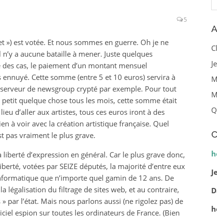
5
A
net ») est votée. Et nous sommes en guerre. Oh je ne
C
il n’y a aucune bataille à mener. Juste quelques
J
re des cas, le paiement d’un montant mensuel
 ennuyé. Cette somme (entre 5 et 10 euros) servira à
M
serveur de newsgroup crypté par exemple. Pour tout
M
 petit quelque chose tous les mois, cette somme était
Q
eu d’aller aux artistes, tous ces euros iront à des
en à voir avec la création artistique française. Quel
C
st pas vraiment le plus grave.
h
a liberté d’expression en général. Car le plus grave donc,
liberté, votées par SEIZE députés, la majorité d’entre eux
J
nformatique que n’importe quel gamin de 12 ans. De
 légalisation du filtrage de sites web, et au contraire,
D
és » par l’état. Mais nous parlons aussi (ne rigolez pas) de
h
ciel espion sur toutes les ordinateurs de France. (Bien