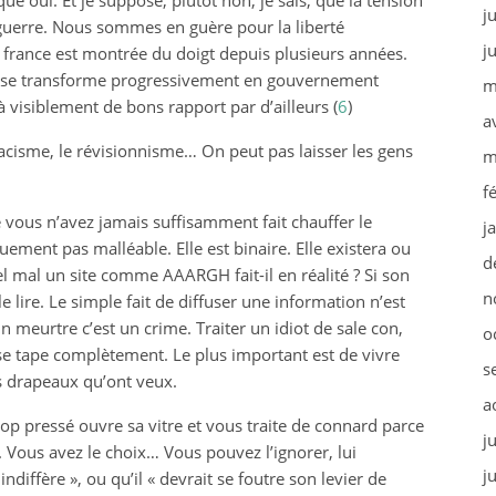
que oui. Et je suppose, plutôt non, je sais, que la tension
j
uerre. Nous sommes en guère pour la liberté
j
 france est montrée du doigt depuis plusieurs années.
 » se transforme progressivement en gouvernement
m
 visiblement de bons rapport par d’ailleurs (
6
)
a
 racisme, le révisionnisme… On peut pas laisser les gens
m
f
e vous n’avez jamais suffisamment fait chauffer le
j
uement pas malléable. Elle est binaire. Elle existera ou
d
uel mal un site comme AAARGH fait-il en réalité ? Si son
n
e lire. Le simple fait de diffuser une information n’est
n meurtre c’est un crime. Traiter un idiot de sale con,
o
se tape complètement. Le plus important est de vivre
s
 drapeaux qu’ont veux.
a
op pressé ouvre sa vitre et vous traite de connard parce
j
. Vous avez le choix… Vous pouvez l’ignorer, lui
j
iffère », ou qu’il « devrait se foutre son levier de