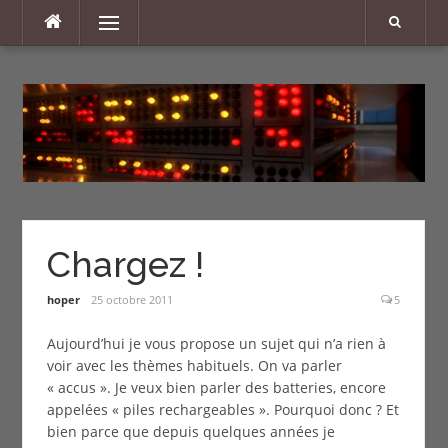
Aller
Menu
au
contenu
Chargez !
hoper
25 octobre 2011
5
Aujourd’hui je vous propose un sujet qui n’a rien à
voir avec les thèmes habituels. On va parler
« accus ». Je veux bien parler des batteries, encore
appelées « piles rechargeables ». Pourquoi donc ? Et
bien parce que depuis quelques années je