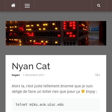
Aller
Menu
au
contenu
Nyan Cat
hoper
1 décembre 2011
0
Alors la, c’est juste tellement énorme que je suis
obligé de faire un billet rien que pour ça
Enjoy :
telnet miku.acm.uiuc.edu