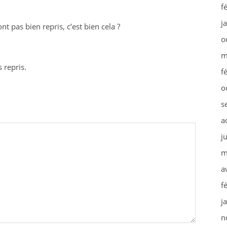
f
j
t pas bien repris, c’est bien cela ?
o
m
 repris.
f
o
s
a
j
m
a
f
j
n