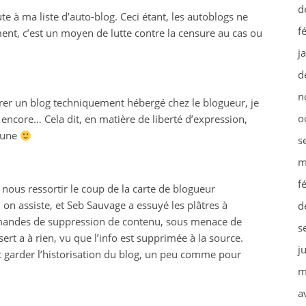
d
te à ma liste d’auto-blog. Ceci étant, les autoblogs ne
f
ment, c’est un moyen de lutte contre la censure au cas ou
j
d
n
rer un blog techniquement hébergé chez le blogueur, je
o
encore… Cela dit, en matière de liberté d’expression,
’une
s
m
f
 nous ressortir le coup de la carte de blogueur
on assiste, et Seb Sauvage a essuyé les plâtres à
d
emandes de suppression de contenu, sous menace de
s
sert a à rien, vu que l’info est supprimée à la source.
j
t garder l’historisation du blog, un peu comme pour
m
a