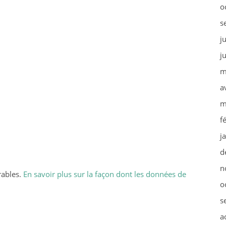
o
s
j
j
m
a
m
f
j
d
n
rables.
En savoir plus sur la façon dont les données de
o
s
a