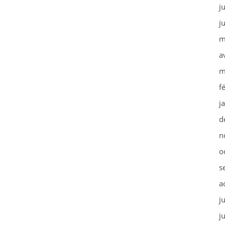
j
j
m
a
m
f
j
d
n
o
s
a
j
j