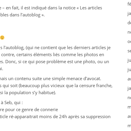
f
– en fait, il est indiqué dans la notice « Les articles
j
bles dans l’autoblog ».
d
n
o
l’autoblog, (qui ne contient que les derniers articles je
s
ar contre, certains éléments liés comme les photos en
j
ées. Donc, si ce qui pose problème est une photo, ou un
i.
j
amais un contenu suite une simple menace d’avocat.
a
s qui soit (beaucoup plus vicieux que la censure franche,
j
si la population s’y habitue).
n
 à Seb, qui :
m
tre pour ce genre de connerie
a
icle ré-apparaitrait moins de 24h après sa suppression
m