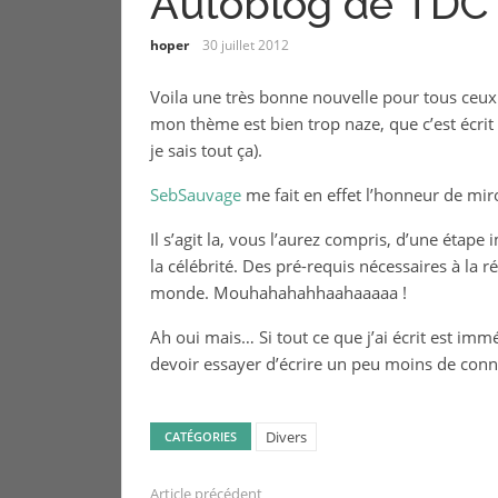
Autoblog de TDC
hoper
30 juillet 2012
Voila une très bonne nouvelle pour tous ceu
mon thème est bien trop naze, que c’est écrit 
je sais tout ça).
SebSauvage
me fait en effet l’honneur de miro
Il s’agit la, vous l’aurez compris, d’une étap
la célébrité. Des pré-requis nécessaires à la 
monde. Mouhahahahhaahaaaaa !
Ah oui mais… Si tout ce que j’ai écrit est imm
devoir essayer d’écrire un peu moins de con
Divers
CATÉGORIES
Article précédent