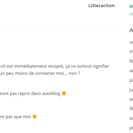
Litteraction
M
c
A
o
m
f
crit est immédiatement recopié, ça va surtout signifier
a
re un peu moins de conneries moi… non ?
j
j
sont pas repris dans autoblog
a
f
ent pas que moi
s
j