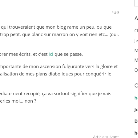
9
A
x qui trouveraient que mon blog rame un peu, ou que
C
trop petit, que blanc sur marron on y voit rien etc… (oui,
J
M
rer mes écrits, et c’est
ici
que se passe.
M
e importante de mon ascension fulgurante vers la gloire et
Q
réalisation de mes plans diaboliques pour conquérir le
C
édiatement recopié, ça va surtout signifier que je vais
h
neries moi… non ?
J
D
h
Article suivant