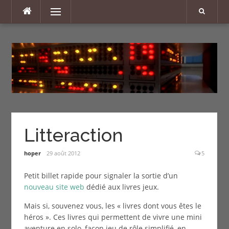
Aller
Menu
au
contenu
Litteraction
hoper
29 août 2012
5
Petit billet rapide pour signaler la sortie d’un
nouveau site web
dédié aux livres jeux.
Mais si, souvenez vous, les « livres dont vous êtes le
héros ». Ces livres qui permettent de vivre une mini
aventure en solo, façon jeu de rôle simplifié, en