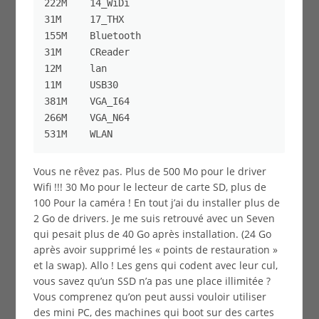
222M    14_WiDi

31M     17_THX

155M    Bluetooth

31M     CReader

12M     lan

11M     USB30

381M    VGA_I64

266M    VGA_N64

Vous ne rêvez pas. Plus de 500 Mo pour le driver
Wifi !!! 30 Mo pour le lecteur de carte SD, plus de
100 Pour la caméra ! En tout j’ai du installer plus de
2 Go de drivers. Je me suis retrouvé avec un Seven
qui pesait plus de 40 Go après installation. (24 Go
après avoir supprimé les « points de restauration »
et la swap). Allo ! Les gens qui codent avec leur cul,
vous savez qu’un SSD n’a pas une place illimitée ?
Vous comprenez qu’on peut aussi vouloir utiliser
des mini PC, des machines qui boot sur des cartes