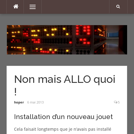
Aller
Menu
au
contenu
Non mais ALLO quoi
!
hoper
6 mai 2013
5
Installation d’un nouveau jouet
Cela faisait longtemps que je n’avais pas installé