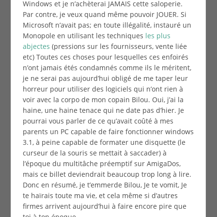
Windows et je n’achèterai JAMAIS cette saloperie.
Par contre, je veux quand même pouvoir JOUER. Si
Microsoft n’avait pas; en toute illégalité, instauré un
Monopole en utilisant les techniques
les plus
abjectes
(pressions sur les fournisseurs, vente liée
etc) Toutes ces choses pour lesquelles ces enfoirés
n’ont jamais étés condamnés comme ils le méritent,
je ne serai pas aujourd’hui obligé de me taper leur
horreur pour utiliser des logiciels qui n’ont rien à
voir avec la corpo de mon copain Bilou. Oui, j’ai la
haine, une haine tenace qui ne date pas d’hier. Je
pourrai vous parler de ce qu’avait coûté à mes
parents un PC capable de faire fonctionner windows
3.1, à peine capable de formater une disquette (le
curseur de la souris se mettait à saccader) à
l’époque du multitâche préemptif sur AmigaDos,
mais ce billet deviendrait beaucoup trop long à lire.
Donc en résumé, je t’emmerde Bilou, Je te vomit, Je
te haïrais toute ma vie, et cela même si d’autres
firmes arrivent aujourd’hui à faire encore pire que
toi à ton époque.