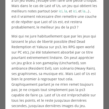
à un jeu vidéo, j’essaye d’en faire une petite critique.
Mais dans le cas de Last of Us, un jeu qui obtient les
meilleurs notes partout (voir
ici
,
la
, et
ici
, et
la
…) ,
est-il vraiment nécessaire d’en remettre une couche
et de répéter que Last of Us est, est restera
probablement, le meilleur jeu de la ps3 ?
Moi qui ne jure habituellement que par les jeux qui
laissent le plus de liberté possible (Red Dead
Redemption et Yakusa sur ps3, les RPG open world
sur PC etc), j’ai été totalement absorbé par ce titre
pourtant extremement linéaire. On peut apprécier
un jeu grâce à son gameplay (Uncharted), son
ambiance (Resident Evil), son scénario (Heavy Rain),
ses graphismes, sa musique etc. Mais Last of Us est
bien le premier à regrouper tout cela.
Graphiquement parlant je ne m’en remet toujours
pas; Je ne croyais tout simplement pas la ps3
capable de faire ça. Last of Us est irréprochable sur
tous les points, et le reste jusqu’aux dernières
secondes, jusqu’aux dernières images du jeu.