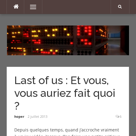
Aller
Menu
au
contenu
Last of us : Et vous,
vous auriez fait quoi
?
hoper
2 juillet 2013
6
Depuis quelques temps, quand j’accroche vraiment