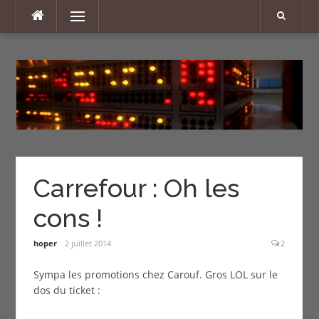
Aller
Menu
au
contenu
Carrefour : Oh les
cons !
hoper
2 juillet 2014
2
Sympa les promotions chez Carouf. Gros LOL sur le
dos du ticket :