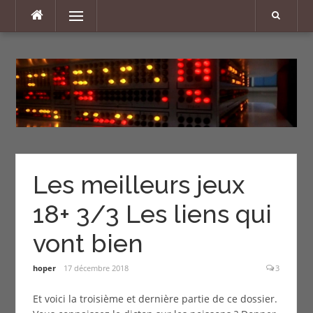
Aller
Menu
au
contenu
Les meilleurs jeux
18+ 3/3 Les liens qui
vont bien
hoper
17 décembre 2018
3
Et voici la troisième et dernière partie de ce dossier.