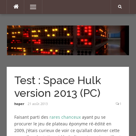
Aller
Menu
au
contenu
Test : Space Hulk
version 2013 (PC)
hoper
21 août 2013
1
Faisant parti des
rares chanceux
ayant pu se
procurer le jeu de plateau éponyme ré-édité en
2009, j’étais curieux de voir ce qu’allait donner cette