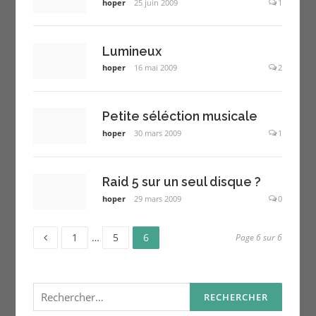
hoper
25 juin 2009
1
Lumineux
hoper
16 mai 2009
2
Petite séléction musicale
hoper
30 mars 2009
1
Raid 5 sur un seul disque ?
hoper
29 mars 2009
0
Page
Page
Page
Pagination
1
…
5
6
Page 6 sur 6
des
Rechercher :
publications