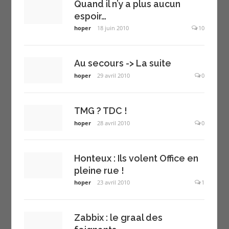
Quand il n’y a plus aucun
espoir…
hoper
18 juin 2010
10
Au secours -> La suite
hoper
29 avril 2010
0
TMG ? TDC !
hoper
28 avril 2010
0
Honteux : Ils volent Office en
pleine rue !
hoper
23 avril 2010
1
Zabbix : le graal des