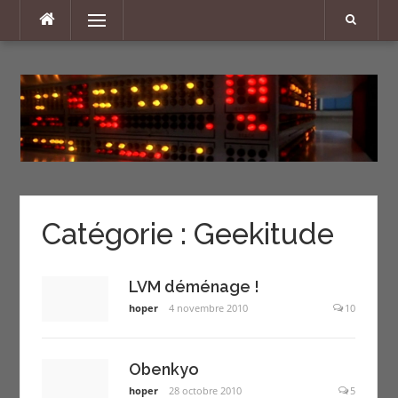
Aller
Menu
au
contenu
Catégorie :
Geekitude
LVM déménage !
hoper
4 novembre 2010
10
Obenkyo
hoper
28 octobre 2010
5